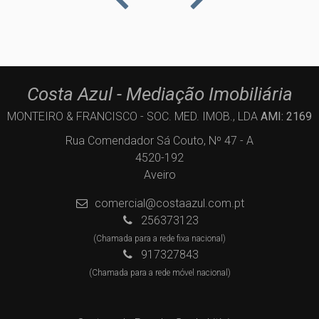
Costa Azul - Mediação Imobiliária
MONTEIRO & FRANCISCO - SOC. MED. IMOB., LDA
AMI: 2169
Rua Comendador Sá Couto, Nº 47 - A
4520-192
Aveiro
comercial@costaazul.com.pt
256373123
(Chamada para a rede fixa nacional)
917327843
(Chamada para a rede móvel nacional)