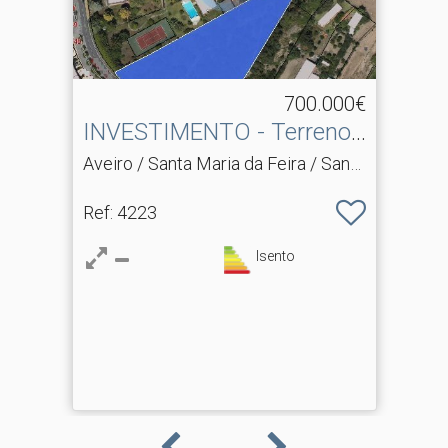
700.000€
INVESTIMENTO - Terreno
para Construção
Aveiro / Santa Maria da Feira / Santa
Maria da Feira, Travanca, Sanfins e
Ref
: 4223
Espargo
Isento