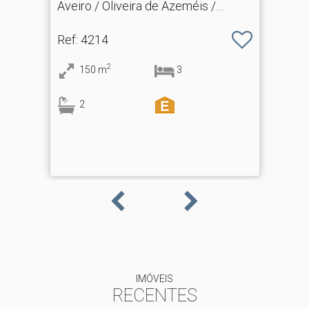
Aveiro / Oliveira de Azeméis /
Nogueira do Cravo e Pindelo
Ref
: 4214
2
150
m
3
2
IMÓVEIS
RECENTES