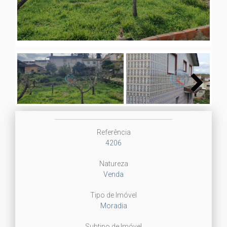
Next
Referência
4206
Natureza
Venda
Tipo de Imóvel
Moradia
Subtipo de Imóvel