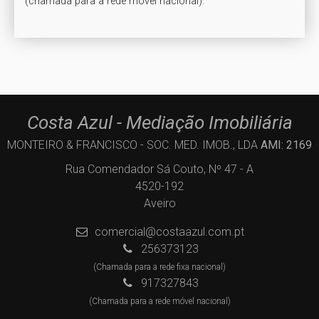
(chamada para a rede móvel nacional). 
Costa Azul - Mediação Imobiliária
MONTEIRO & FRANCISCO - SOC. MED. IMOB., LDA
AMI: 2169
Rua Comendador Sá Couto, Nº 47 - A
4520-192
Aveiro
comercial@costaazul.com.pt
256373123
(Chamada para a rede fixa nacional)
917327843
(Chamada para a rede móvel nacional)