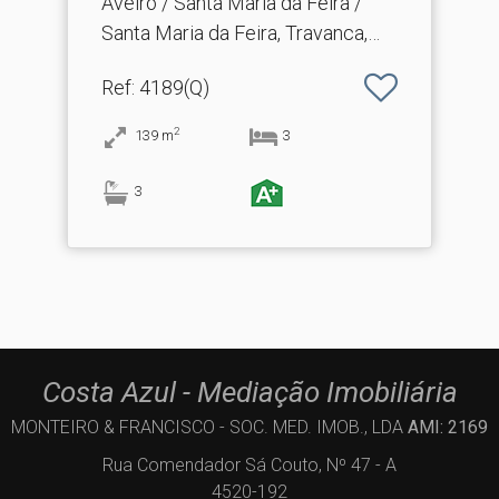
Aveiro / Santa Maria da Feira /
Santa Maria da Feira, Travanca,
Sanfins e Espargo
Ref
: 4189(Q)
2
139
m
3
3
Costa Azul - Mediação Imobiliária
MONTEIRO & FRANCISCO - SOC. MED. IMOB., LDA
AMI: 2169
Rua Comendador Sá Couto, Nº 47 - A
4520-192