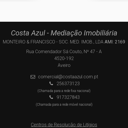
Costa Azul - Mediação Imobiliária
MONTEIRO & FRANCISCO - SOC. MED. IMOB., LDA
AMI: 2169
Rua Comendador Sá Couto, Nº 47 - A
4520-192
Aveiro
comercial@costaazul.com.pt
256373123
(Chamada para a rede fixa nacional)
917327843
(Chamada para a rede móvel nacional)
Centros de Resolução de Litígios