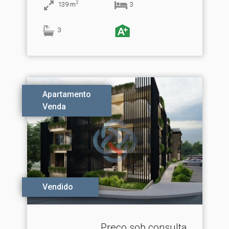
2
139
m
3
3
Apartamento
Venda
Vendido
Preço sob consulta