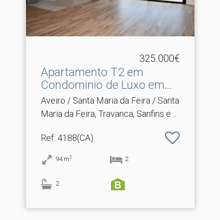
325.000€
Apartamento T2 em
Condominio de Luxo em
Santa.​..
Aveiro / Santa Maria da Feira / Santa
Maria da Feira, Travanca, Sanfins e
Espargo
Ref
: 4188(CA)
2
94
m
2
2