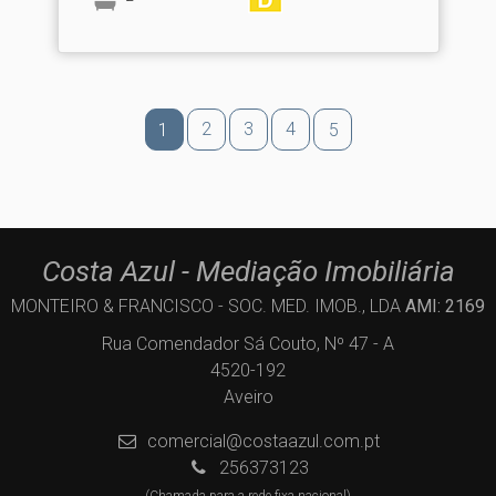
2
3
4
1
5
Costa Azul - Mediação Imobiliária
MONTEIRO & FRANCISCO - SOC. MED. IMOB., LDA
AMI: 2169
Rua Comendador Sá Couto, Nº 47 - A
4520-192
Aveiro
comercial@costaazul.com.pt
256373123