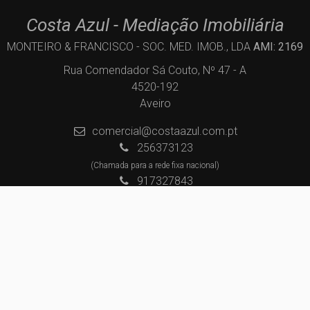
Costa Azul - Mediação Imobiliária
MONTEIRO & FRANCISCO - SOC. MED. IMOB., LDA
AMI: 2169
Rua Comendador Sá Couto, Nº 47 - A
4520-192
Aveiro
comercial@costaazul.com.pt
256373123
(Chamada para a rede fixa nacional)
917327843
(Chamada para a rede móvel nacional)
Centros de Resolução de Litígios
Política de Privacidade