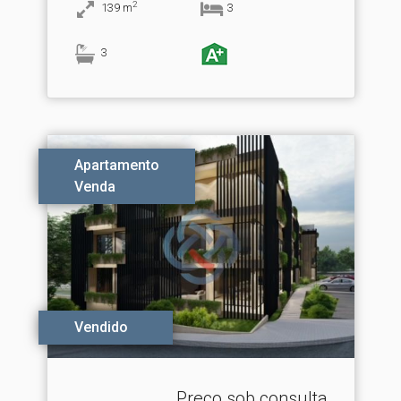
2
139
m
3
3
Apartamento
Venda
Vendido
Preço sob consulta