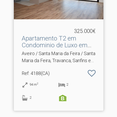
325.000€
Apartamento T2 em
Condominio de Luxo em
Santa.​..
Aveiro / Santa Maria da Feira / Santa
Maria da Feira, Travanca, Sanfins e
Espargo
Ref
: 4188(CA)
2
94
m
2
2