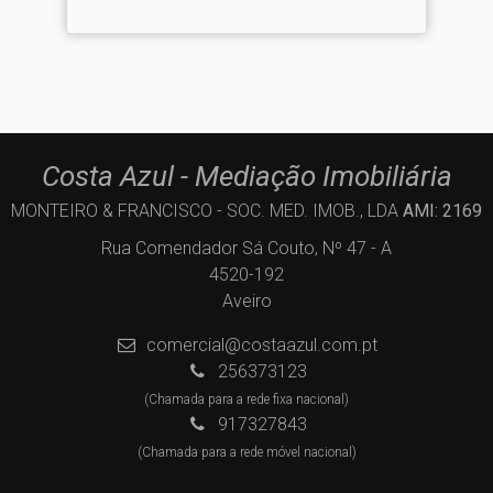
Costa Azul - Mediação Imobiliária
MONTEIRO & FRANCISCO - SOC. MED. IMOB., LDA
AMI: 2169
Rua Comendador Sá Couto, Nº 47 - A
4520-192
Aveiro
comercial@costaazul.com.pt
256373123
(Chamada para a rede fixa nacional)
917327843
(Chamada para a rede móvel nacional)