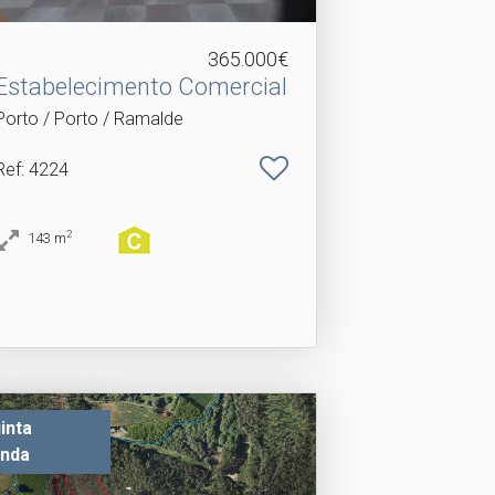
365.000€
Estabelecimento Comercial
Porto / Porto / Ramalde
Ref
: 4224
2
143
m
inta
nda