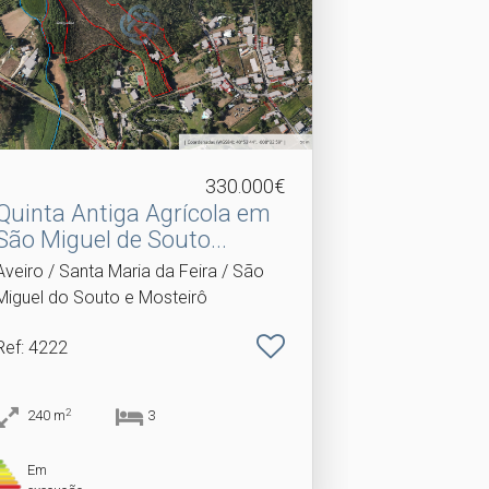
330.000€
Quinta Antiga Agrícola em
São Miguel de Souto.​..
Aveiro / Santa Maria da Feira / São
Miguel do Souto e Mosteirô
Ref
: 4222
2
240
m
3
Em