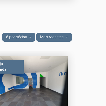
6 por página
Mais recentes
ja
nda