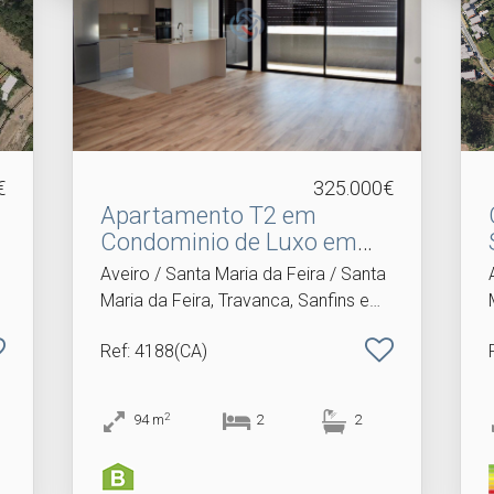
€
325.000€
Apartamento T2 em
Condominio de Luxo em
Santa.​..
Aveiro / Santa Maria da Feira / Santa
Maria da Feira, Travanca, Sanfins e
Espargo
Ref
: 4188(CA)
2
94
m
2
2