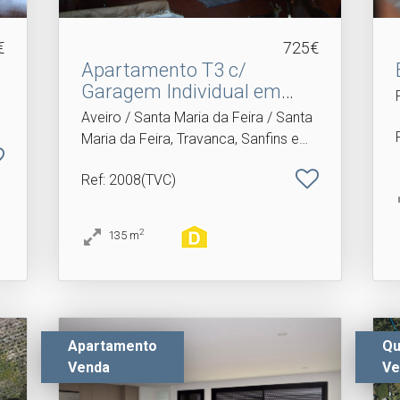
€
725€
Apartamento T3 c/
Garagem Individual em
Santa.​..
Aveiro / Santa Maria da Feira / Santa
Maria da Feira, Travanca, Sanfins e
Espargo
Ref
: 2008(TVC)
2
135
m
Apartamento
Qu
Venda
Ve