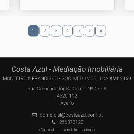
2
3
4
5
1
Costa Azul - Mediação Imobiliária
MONTEIRO & FRANCISCO - SOC. MED. IMOB., LDA
AMI: 2169
Rua Comendador Sá Couto, Nº 47 - A
4520-192
Aveiro
comercial@costaazul.com.pt
256373123
(Chamada para a rede fixa nacional)