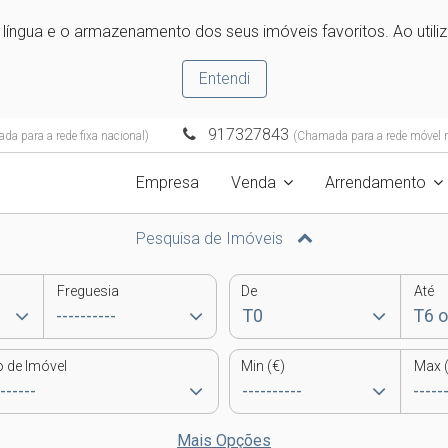
e língua e o armazenamento dos seus imóveis favoritos. Ao utili
Entendi
917327843
a para a rede fixa nacional)
(Chamada para a rede móvel n
Empresa
Venda
Arrendamento
Pesquisa de Imóveis
Freguesia
De
Até
o de Imóvel
Min (€)
Max (
Mais Opções