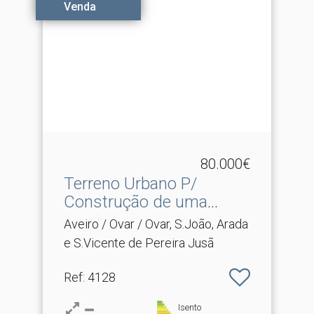
Venda
80.000€
Terreno Urbano P/
Construção de uma
Moradia .​..
Aveiro / Ovar / Ovar, S.João, Arada
e S.Vicente de Pereira Jusã
Ref
: 4128
Isento