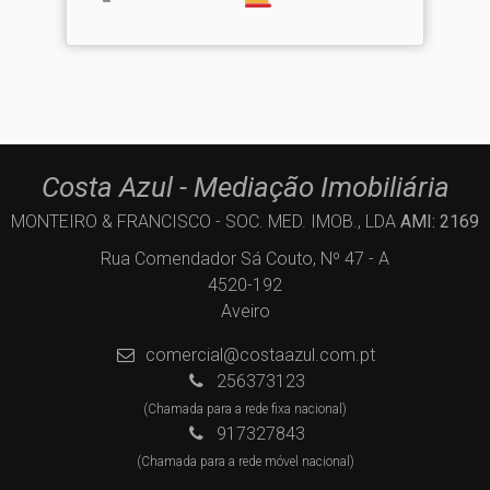
Costa Azul - Mediação Imobiliária
MONTEIRO & FRANCISCO - SOC. MED. IMOB., LDA
AMI: 2169
Rua Comendador Sá Couto, Nº 47 - A
4520-192
Aveiro
comercial@costaazul.com.pt
256373123
(Chamada para a rede fixa nacional)
917327843
(Chamada para a rede móvel nacional)