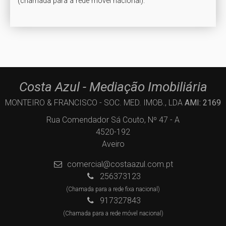
(chamada para a rede móvel nacional).
Costa Azul - Mediação Imobiliária
MONTEIRO & FRANCISCO - SOC. MED. IMOB., LDA
AMI: 2169
Rua Comendador Sá Couto, Nº 47 - A
4520-192
Aveiro
comercial@costaazul.com.pt
256373123
(Chamada para a rede fixa nacional)
917327843
(Chamada para a rede móvel nacional)