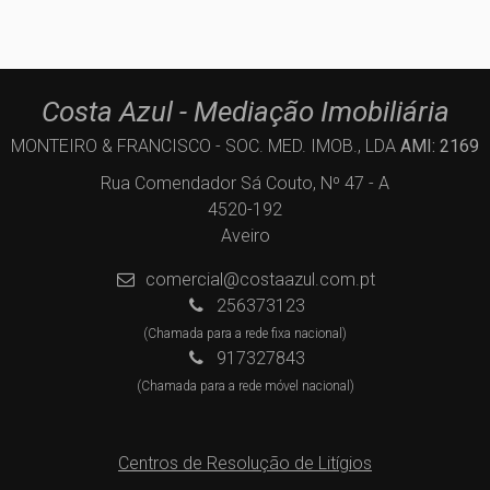
Costa Azul - Mediação Imobiliária
MONTEIRO & FRANCISCO - SOC. MED. IMOB., LDA
AMI: 2169
Rua Comendador Sá Couto, Nº 47 - A
4520-192
Aveiro
comercial@costaazul.com.pt
256373123
(Chamada para a rede fixa nacional)
917327843
(Chamada para a rede móvel nacional)
Centros de Resolução de Litígios