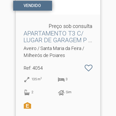
VENDIDO
Preço sob consulta
APARTAMENTO T3 C/
LUGAR DE GARAGEM P 2
CARROS
Aveiro / Santa Maria da Feira /
Milheirós de Poiares
Ref
: 4054
2
135
m
3
2
Sim