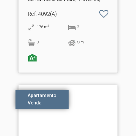
Sanfins e Espargo
Ref
: 4092(A)
2
176
m
3
3
Sim
Apartamento
Venda