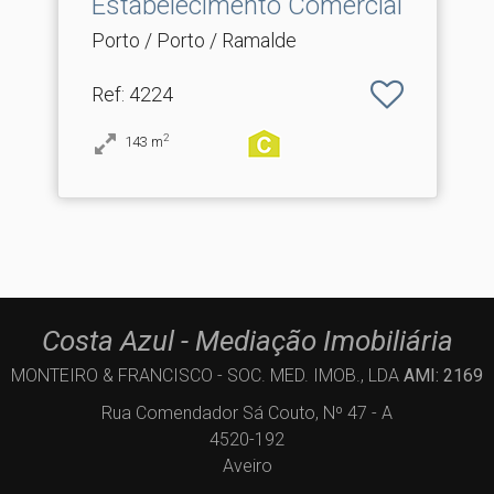
Estabelecimento Comercial
Porto / Porto / Ramalde
Ref
: 4224
2
143
m
Costa Azul - Mediação Imobiliária
MONTEIRO & FRANCISCO - SOC. MED. IMOB., LDA
AMI: 2169
Rua Comendador Sá Couto, Nº 47 - A
4520-192
Aveiro