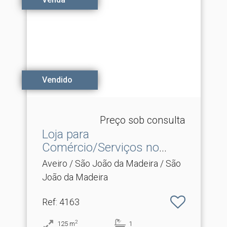
Vendido
Preço sob consulta
Loja para
Comércio/Serviços no
centro de São .​..
Aveiro / São João da Madeira / São
João da Madeira
Ref
: 4163
2
125
m
1