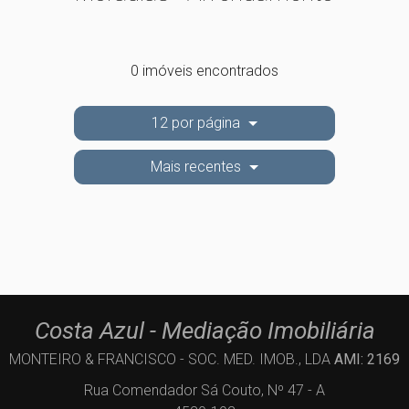
0 imóveis encontrados
12 por página
Mais recentes
Costa Azul - Mediação Imobiliária
MONTEIRO & FRANCISCO - SOC. MED. IMOB., LDA
AMI: 2169
Rua Comendador Sá Couto, Nº 47 - A