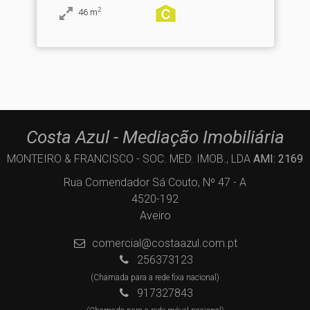
2
46
m
Costa Azul - Mediação Imobiliária
MONTEIRO & FRANCISCO - SOC. MED. IMOB., LDA
AMI: 2169
Rua Comendador Sá Couto, Nº 47 - A
4520-192
Aveiro
comercial@costaazul.com.pt
256373123
(Chamada para a rede fixa nacional)
917327843