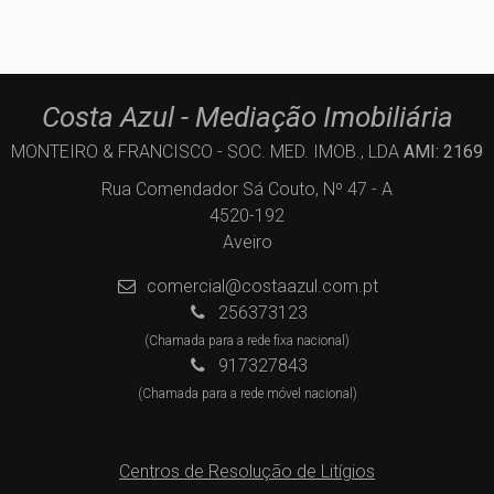
Costa Azul - Mediação Imobiliária
MONTEIRO & FRANCISCO - SOC. MED. IMOB., LDA
AMI: 2169
Rua Comendador Sá Couto, Nº 47 - A
4520-192
Aveiro
comercial@costaazul.com.pt
256373123
(Chamada para a rede fixa nacional)
917327843
(Chamada para a rede móvel nacional)
Centros de Resolução de Litígios